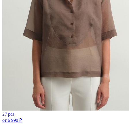
27 pcs
от
6 990
₽