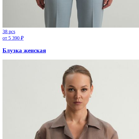
38 pcs
от
5 390
₽
Блузка женская