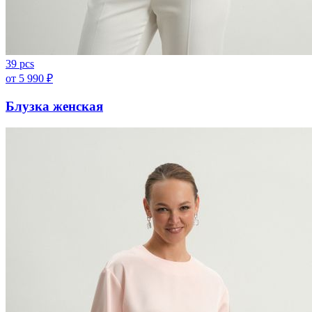
39 pcs
от
5 990
₽
Блузка женская