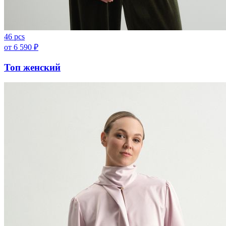
46 pcs
от
6 590
₽
Топ женский