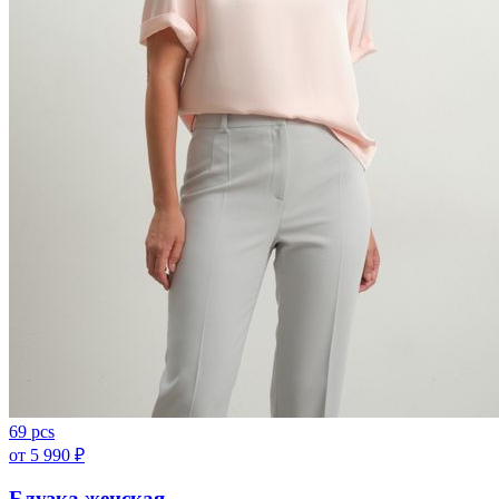
69 pcs
от
5 990
₽
Блузка женская