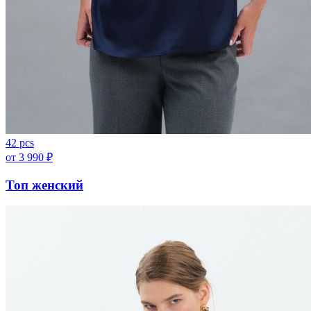
42 pcs
от
3 990
₽
Топ женский