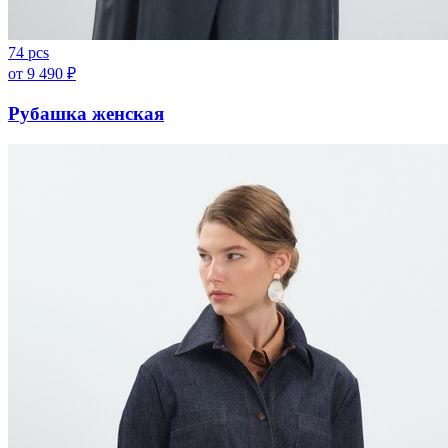
74 pcs
от
9 490
₽
Рубашка женская