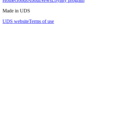
Home
Goods
About
News
Loyalty program
Made in UDS
UDS website
Terms of use