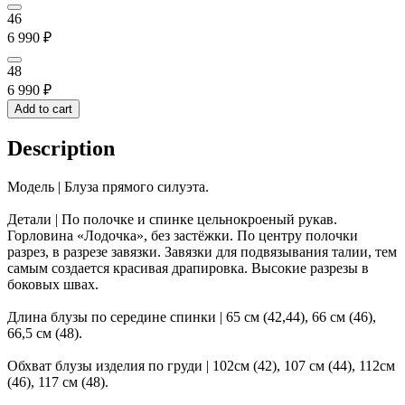
46
6 990
₽
48
6 990
₽
Add to cart
Description
Модель | Блуза прямого силуэта.
Детали | По полочке и спинке цельнокроеный рукав.
Горловина «Лодочка», без застёжки. По центру полочки
разрез, в разрезе завязки. Завязки для подвязывания талии, тем
самым создается красивая драпировка. Высокие разрезы в
боковых швах.
Длина блузы по середине спинки | 65 см (42,44), 66 см (46),
66,5 см (48).
Обхват блузы изделия по груди | 102см (42), 107 см (44), 112см
(46), 117 см (48).