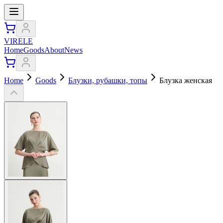
VIRELE
Home
Goods
About
News
Home
Goods
Блузки, рубашки, топы
Блузка женская