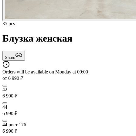
35 pcs
Блузка женская
Share
Orders will be available on Monday at 09:00
от
6 990
₽
42
6 990
₽
44
6 990
₽
44 рост 176
6 990
₽