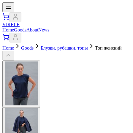
VIRELE
Home
Goods
About
News
Home
Goods
Блузки, рубашки, топы
Топ женский