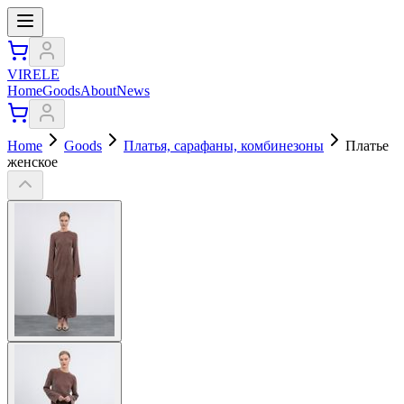
VIRELE
Home
Goods
About
News
Home
Goods
Платья, сарафаны, комбинезоны
Платье
женское