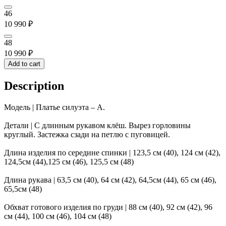
46
10 990
₽
48
10 990
₽
Add to cart
Description
Модель | Платье силуэта – А.
Детали | С длинным рукавом клёш. Вырез горловины
круглый. Застежка сзади на петлю с пуговицей.
Длина изделия по середине спинки | 123,5 см (40), 124 см (42),
124,5см (44),125 см (46), 125,5 см (48)
Длина рукава | 63,5 см (40), 64 см (42), 64,5см (44), 65 см (46),
65,5см (48)
Обхват готового изделия по груди | 88 см (40), 92 см (42), 96
см (44), 100 см (46), 104 см (48)