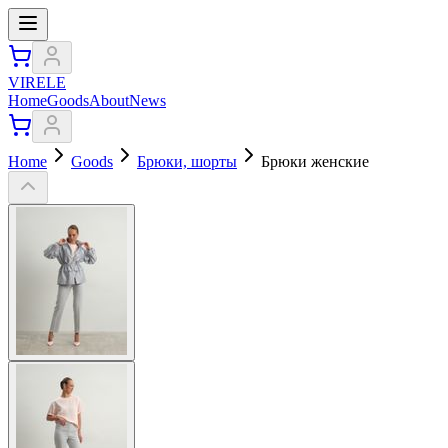
VIRELE
Home
Goods
About
News
Home
Goods
Брюки, шорты
Брюки женские