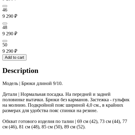
46
9 290
₽
48
9 290
₽
50
9 290
₽
Add to cart
Description
Модель | Брюки длиной 9/10.
Детали | Нормальная посадка. На передней и задней
половинке вытачки. Брюки без карманов. Застежка - гульфик
на молнию. Подкройной пояс шириной 4,0 см., в крайних
размерах для удобства пояс спинки на резине.
Обхват готового изделия по талии | 69 см (42), 73 см (44), 77
см (46), 81 см (48), 85 см (50), 89 см (52).