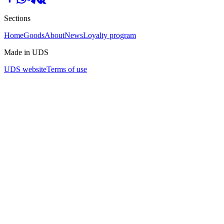
Sections
Home
Goods
About
News
Loyalty program
Made in UDS
UDS website
Terms of use