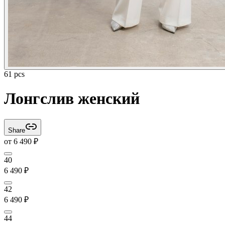
61 pcs
Лонгслив женский
Share
от
6 490
₽
40
6 490
₽
42
6 490
₽
44