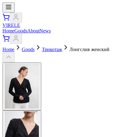
VIRELE
Home
Goods
About
News
Home
Goods
Трикотаж
Лонгслив женский