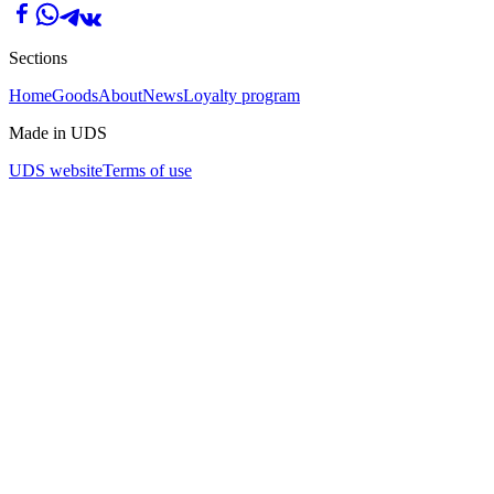
Sections
Home
Goods
About
News
Loyalty program
Made in UDS
UDS website
Terms of use