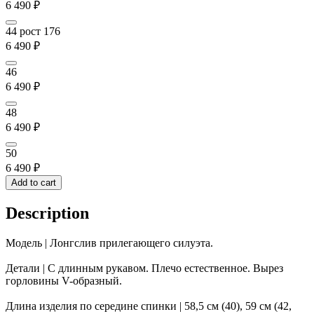
6 490
₽
44 рост 176
6 490
₽
46
6 490
₽
48
6 490
₽
50
6 490
₽
Add to cart
Description
Модель | Лонгслив прилегающего силуэта.
Детали | С длинным рукавом. Плечо естественное. Вырез
горловины V-образный.
Длина изделия по середине спинки | 58,5 см (40), 59 см (42,