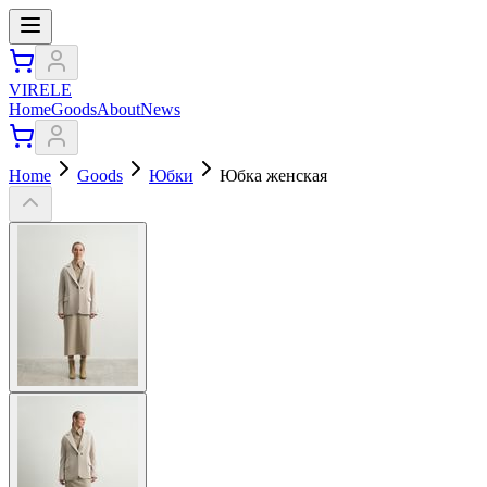
VIRELE
Home
Goods
About
News
Home
Goods
Юбки
Юбка женская