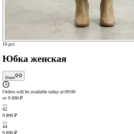
19 pcs
Юбка женская
Share
Orders will be available today at 09:00
от
9 890
₽
42
9 890
₽
44
9 890
₽