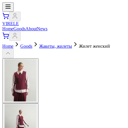
VIRELE
Home
Goods
About
News
Home
Goods
Жакеты, жилеты
Жилет женский