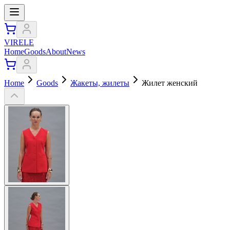
VIRELE
Home
Goods
About
News
Home
Goods
Жакеты, жилеты
Жилет женский