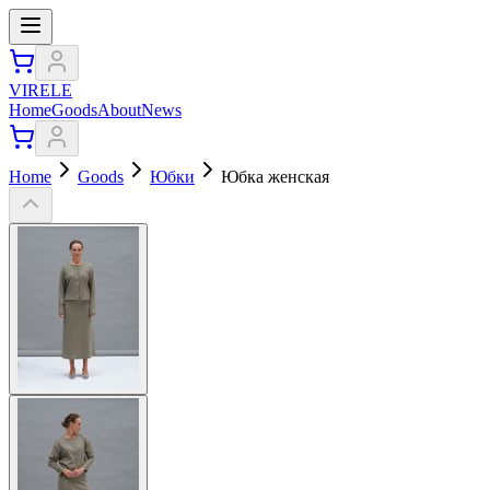
VIRELE
Home
Goods
About
News
Home
Goods
Юбки
Юбка женская