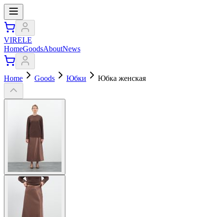
VIRELE
Home
Goods
About
News
Home
Goods
Юбки
Юбка женская