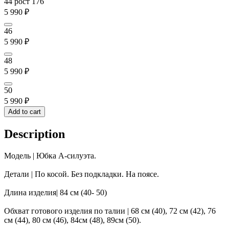
44 рост 176
5 990
₽
46
5 990
₽
48
5 990
₽
50
5 990
₽
Add to cart
Description
Модель | Юбка А-силуэта.
Детали | По косой. Без подкладки. На поясе.
Длина изделия| 84 см (40- 50)
Обхват готового изделия по талии | 68 см (40), 72 см (42), 76
см (44), 80 см (46), 84см (48), 89см (50).