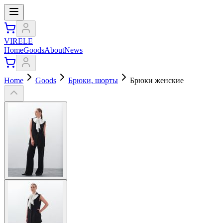
VIRELE
Home
Goods
About
News
Home
Goods
Брюки, шорты
Брюки женские